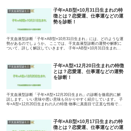
子年×AB型×10月31日生まれの特
干支血液型誕生日
徴とは？恋愛運、仕事運などの運
勢を診断！
干支血液型診断「子年×AB型×10月31日生まれ」には、どのような運
勢があるのでしょうか。 ここでは、干支血液型診断の運勢や解釈に
ついて、詳しく解説していきます。 子年×AB型×10月31日生まれの
人の特徴 おっとりしていて、穏やかな性格を...
子年×A型×12月20日生まれの特徴
干支血液型誕生日
とは？恋愛運、仕事運などの運勢
を診断！
干支血液型診断「子年×A型×12月20日生まれ」の診断を徹底的に解
説します。 いい意味や悪い意味も分かりやすく紹介しています。 子
年×A型×12月20日生まれの人の特徴 物事に真面目で正直な性格で
す。 また、几帳面さも持ち合わせており、細か...
子年×AB型×10月17日生まれの特
干支血液型誕生日
徴とは？恋愛運、仕事運などの運