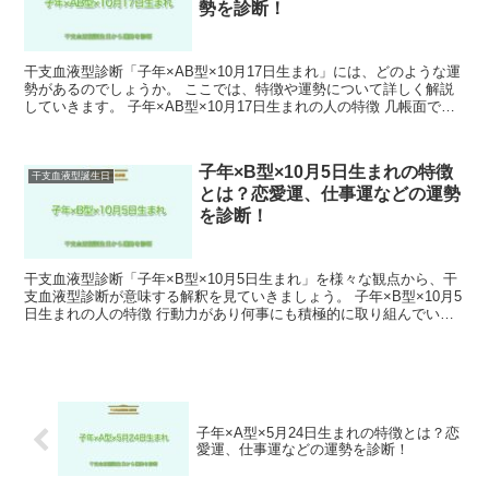
勢を診断！
干支血液型診断「子年×AB型×10月17日生まれ」には、どのような運
勢があるのでしょうか。 ここでは、特徴や運勢について詳しく解説
していきます。 子年×AB型×10月17日生まれの人の特徴 几帳面で正
確さにはとても厳しい一面があります。 子...
子年×B型×10月5日生まれの特徴
干支血液型誕生日
とは？恋愛運、仕事運などの運勢
を診断！
干支血液型診断「子年×B型×10月5日生まれ」を様々な観点から、干
支血液型診断が意味する解釈を見ていきましょう。 子年×B型×10月5
日生まれの人の特徴 行動力があり何事にも積極的に取り組んでいく
ことができます。 ただし、細かいことを気にし...
子年×A型×5月24日生まれの特徴とは？恋
愛運、仕事運などの運勢を診断！