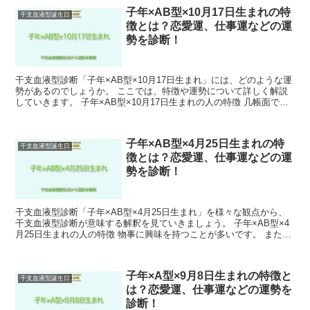
子年×AB型×10月17日生まれの特
干支血液型誕生日
徴とは？恋愛運、仕事運などの運
勢を診断！
干支血液型診断「子年×AB型×10月17日生まれ」には、どのような運
勢があるのでしょうか。 ここでは、特徴や運勢について詳しく解説
していきます。 子年×AB型×10月17日生まれの人の特徴 几帳面で正
確さにはとても厳しい一面があります。 子...
子年×AB型×4月25日生まれの特
干支血液型誕生日
徴とは？恋愛運、仕事運などの運
勢を診断！
干支血液型診断「子年×AB型×4月25日生まれ」を様々な観点から、
干支血液型診断が意味する解釈を見ていきましょう。 子年×AB型×4
月25日生まれの人の特徴 物事に興味を持つことが多いです。 また、
周囲に流されることのない強い意思を持ってい...
子年×A型×9月8日生まれの特徴と
干支血液型誕生日
は？恋愛運、仕事運などの運勢を
診断！