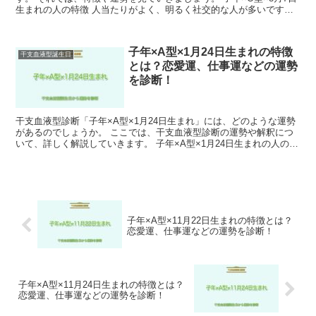
生まれの人の特徴 人当たりがよく、明るく社交的な人が多いです。
また、自分の考えや主張はっきりと持ち、それを周...
子年×A型×1月24日生まれの特徴
干支血液型誕生日
とは？恋愛運、仕事運などの運勢
を診断！
干支血液型診断「子年×A型×1月24日生まれ」には、どのような運勢
があるのでしょうか。 ここでは、干支血液型診断の運勢や解釈につ
いて、詳しく解説していきます。 子年×A型×1月24日生まれの人の特
徴 物事に熱中するあまり、他のことに目を向け...
子年×A型×11月22日生まれの特徴とは？
恋愛運、仕事運などの運勢を診断！
子年×A型×11月24日生まれの特徴とは？
恋愛運、仕事運などの運勢を診断！