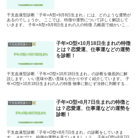
干支血液型診断「子年×A型×9月8日生まれ」には、どのような運勢が
あるのでしょうか。 ここでは、特徴や運勢について詳しく解説して
いきます。 子年×A型×9月8日生まれの人の特徴 几帳面で細かいこと
を気にします。 人懐っこく誰とでもすぐに仲良...
子年×O型×10月18日生まれの特徴
干支血液型誕生日
とは？恋愛運、仕事運などの運勢
を診断！
干支血液型診断「子年×O型×10月18日生まれ」の診断を徹底的に解
説します。 いい意味や悪い意味も分かりやすく紹介しています。 子
年×O型×10月18日生まれの人の特徴 物事に動じず冷静に判断するこ
とができます。 周囲とのバランス感覚が優れ...
子年×O型×8月7日生まれの特徴と
干支血液型誕生日
は？恋愛運、仕事運などの運勢を
診断！
干支血液型診断「子年×O型×8月7日生まれ」の診断をしていきま
す。 それでは、特徴や運勢を見ていきましょう。 子年×O型×8月7日