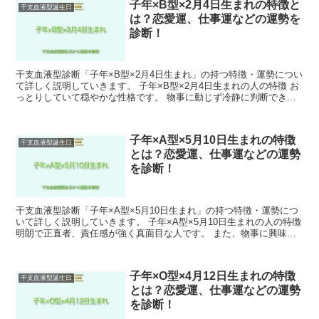
子年×B型×2月4日生まれの特徴と
干支血液型誕生日
は？恋愛運、仕事運などの運勢を
診断！
干支血液型診断「子年×B型×2月4日生まれ」の持つ特徴・運勢につい
て詳しく説明していきます。 子年×B型×2月4日生まれの人の特徴 お
っとりしていて穏やかな性格です。 物事に動じず冷静に判断できる
ため、周囲からの信頼も厚いです。 また、忍耐...
子年×A型×5月10日生まれの特徴
干支血液型誕生日
とは？恋愛運、仕事運などの運勢
を診断！
干支血液型診断「子年×A型×5月10日生まれ」の持つ特徴・運勢につ
いて詳しく説明していきます。 子年×A型×5月10日生まれの人の特徴
明朗で正直者、責任感が強く真面目な人です。 また、物事に興味を
持つことが多く、その中でも特にスポーツに熱...
子年×O型×4月12日生まれの特徴
干支血液型誕生日
とは？恋愛運、仕事運などの運勢
を診断！