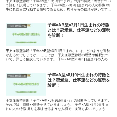
干支血液型診断「子年×A型×9月9日生まれ」の持つ特徴・運勢につい
て詳しく説明していきます。 子年×A型×9月9日生まれの人の特徴 物
事に真面目に行動する性格であるため、周りからの信頼が厚いです。
また、人の話をよく聞く姿勢があるので、人間...
子年×AB型×3月1日生まれの特徴
干支血液型誕生日
とは？恋愛運、仕事運などの運勢
を診断！
干支血液型診断「子年×AB型×3月1日生まれ」には、どのような運勢
があるのでしょうか。 ここでは、干支血液型診断の運勢や解釈につ
いて、詳しく解説していきます。 子年×AB型×3月1日生まれの人の特
徴 物事に熱中するあまり、他のことを疎かにす...
子年×A型×8月9日生まれの特徴と
干支血液型誕生日
は？恋愛運、仕事運などの運勢を
診断！
干支血液型診断「子年×A型×8月9日生まれ」の診断をしていきます。
それでは、特徴や運勢を見ていきましょう。 子年×A型×8月9日生ま
れの人の特徴 周りを和ませるような人柄で、友達も多いでしょう。
また、物事に取り組むときは真面目で一途です...