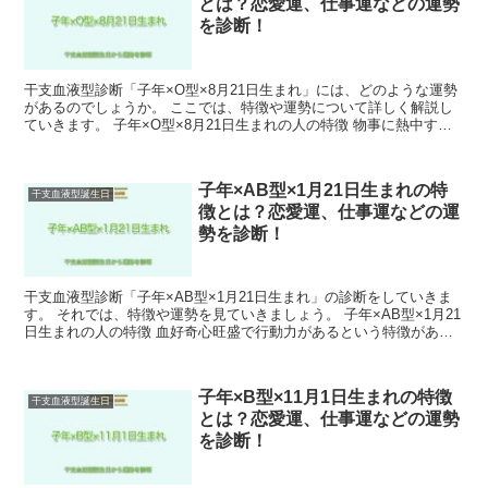
とは？恋愛運、仕事運などの運勢
を診断！
干支血液型診断「子年×O型×8月21日生まれ」には、どのような運勢
があるのでしょうか。 ここでは、特徴や運勢について詳しく解説し
ていきます。 子年×O型×8月21日生まれの人の特徴 物事に熱中する
あまり、他のことに目を向けることができない場...
子年×AB型×1月21日生まれの特
干支血液型誕生日
徴とは？恋愛運、仕事運などの運
勢を診断！
干支血液型診断「子年×AB型×1月21日生まれ」の診断をしていきま
す。 それでは、特徴や運勢を見ていきましょう。 子年×AB型×1月21
日生まれの人の特徴 血好奇心旺盛で行動力があるという特徴があり
ます。 また、責任感があり真面目な人が多い...
子年×B型×11月1日生まれの特徴
干支血液型誕生日
とは？恋愛運、仕事運などの運勢
を診断！