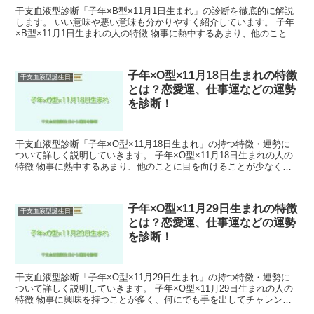
干支血液型診断「子年×B型×11月1日生まれ」の診断を徹底的に解説
します。 いい意味や悪い意味も分かりやすく紹介しています。 子年
×B型×11月1日生まれの人の特徴 物事に熱中するあまり、他のことに
目を向けることができない傾向があります。 ...
子年×O型×11月18日生まれの特徴
干支血液型誕生日
とは？恋愛運、仕事運などの運勢
を診断！
干支血液型診断「子年×O型×11月18日生まれ」の持つ特徴・運勢に
ついて詳しく説明していきます。 子年×O型×11月18日生まれの人の
特徴 物事に熱中するあまり、他のことに目を向けることが少なくな
りがちです。 そのため、周囲とのバランスを取...
子年×O型×11月29日生まれの特徴
干支血液型誕生日
とは？恋愛運、仕事運などの運勢
を診断！
干支血液型診断「子年×O型×11月29日生まれ」の持つ特徴・運勢に
ついて詳しく説明していきます。 子年×O型×11月29日生まれの人の
特徴 物事に興味を持つことが多く、何にでも手を出してチャレンジ
する傾向があります。 また、人の話をよく聞く...