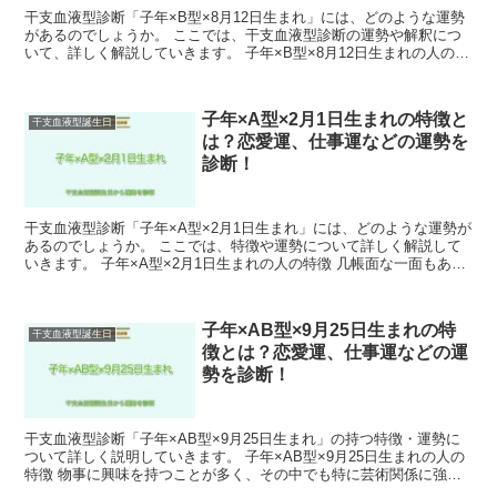
干支血液型診断「子年×B型×8月12日生まれ」には、どのような運勢
があるのでしょうか。 ここでは、干支血液型診断の運勢や解釈につ
いて、詳しく解説していきます。 子年×B型×8月12日生まれの人の特
徴 周りを和ませるような明るさを持っているた...
子年×A型×2月1日生まれの特徴と
干支血液型誕生日
は？恋愛運、仕事運などの運勢を
診断！
干支血液型診断「子年×A型×2月1日生まれ」には、どのような運勢が
あるのでしょうか。 ここでは、特徴や運勢について詳しく解説して
いきます。 子年×A型×2月1日生まれの人の特徴 几帳面な一面もあ
り、細かいことを気にします。 子年×A型×2月...
子年×AB型×9月25日生まれの特
干支血液型誕生日
徴とは？恋愛運、仕事運などの運
勢を診断！
干支血液型診断「子年×AB型×9月25日生まれ」の持つ特徴・運勢に
ついて詳しく説明していきます。 子年×AB型×9月25日生まれの人の
特徴 物事に興味を持つことが多く、その中でも特に芸術関係に強い
関心を持っています。 子年×AB型×9月25...