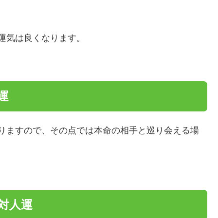
運気は良くなります。
運
りますので、その点では本命の相手と巡り会える場
の対人運