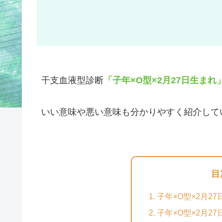
干支血液型診断
「子年×O型×2月27日生まれ
いい意味や悪い意味も分かりやすく紹介して
目
子年×O型×2月2
子年×O型×2月2