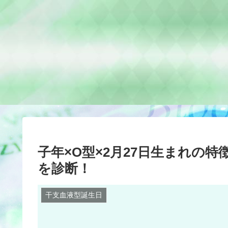
子年×O型×2月27日生まれの
を診断！
干支血液型誕生日