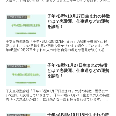
人懐っこく明るい性格で、周りとコミュニケーションを取ることが大
好きです。 また、行動力がありチャレンジ精...
子年×B型×10月27日生まれの特徴
干支血液型誕生日
とは？恋愛運、仕事運などの運勢
を診断！
干支血液型診断「子年×B型×10月27日生まれ」の診断を徹底的に解
説します。 いい意味や悪い意味も分かりやすく紹介しています。 子
年×B型×10月27日生まれの人の特徴 自分の考えや意見が強くて芯が
強い一面があります。 子年×B型×10月2...
子年×B型×1月27日生まれの特徴
干支血液型誕生日
とは？恋愛運、仕事運などの運勢
を診断！
干支血液型診断「子年×B型×1月27日生まれ」の持つ特徴・運勢につ
いて詳しく説明していきます。 子年×B型×1月27日生まれの人の特徴
周りへの気遣いが強く、世話焼きな一面も持ち合わせています。 子
年×B型×1月27日生まれの恋愛運 あなた...
子年×AB型×10月15日生まれの特
干支血液型誕生日