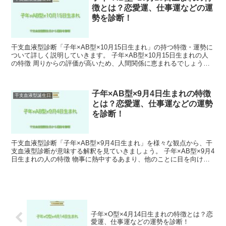
徴とは？恋愛運、仕事運などの運
勢を診断！
干支血液型診断「子年×AB型×10月15日生まれ」の持つ特徴・運勢に
ついて詳しく説明していきます。 子年×AB型×10月15日生まれの人
の特徴 周りからの評価が高いため、人間関係に恵まれるでしょう。
ただし、自己中心的になりすぎるとトラブル...
子年×AB型×9月4日生まれの特徴
干支血液型誕生日
とは？恋愛運、仕事運などの運勢
を診断！
干支血液型診断「子年×AB型×9月4日生まれ」を様々な観点から、干
支血液型診断が意味する解釈を見ていきましょう。 子年×AB型×9月4
日生まれの人の特徴 物事に熱中するあまり、他のことに目を向ける
ことが少なくなりがちです。 そのため、周囲と...
子年×O型×4月14日生まれの特徴とは？恋
愛運、仕事運などの運勢を診断！