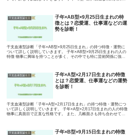
徴 周りをよく見ていて、人の話をよく聞きます。 ...
子年×AB型×9月25日生まれの特
干支血液型誕生日
徴とは？恋愛運、仕事運などの運
勢を診断！
干支血液型診断「子年×AB型×9月25日生まれ」の持つ特徴・運勢に
ついて詳しく説明していきます。 子年×AB型×9月25日生まれの人の
特徴 物事に興味を持つことが多く、その中でも特に芸術関係に強い
関心を持っています。 子年×AB型×9月25...
子年×A型×2月17日生まれの特徴
干支血液型誕生日
とは？恋愛運、仕事運などの運勢
を診断！
干支血液型診断「子年×A型×2月17日生まれ」の持つ特徴・運勢につ
いて詳しく説明していきます。 子年×A型×2月17日生まれの人の特徴
物事に真面目で正直な性格です。 また、几帳面さも持ち合わせてお
り、細かいことを気にしたりします。 周りか...
子年×B型×9月15日生まれの特徴
干支血液型誕生日