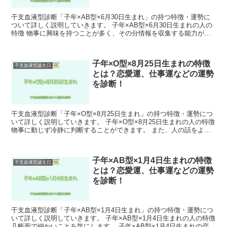
干支血液型診断「子年×AB型×6月30日生まれ」の持つ特徴・運勢に
ついて詳しく説明していきます。 子年×AB型×6月30日生まれの人の
特徴 物事に興味を持つことが多く、その分情報を収集する能力が高
いです。 また、自分の考えに固執せず柔軟に対...
子年×O型×8月25日生まれの特徴
干支血液型誕生日
とは？恋愛運、仕事運などの運勢
を診断！
干支血液型診断「子年×O型×8月25日生まれ」の持つ特徴・運勢につ
いて詳しく説明していきます。 子年×O型×8月25日生まれの人の特徴
物事に動じず冷静に判断することができます。 また、人の話をよく
聞くので話しやすくて人気者になりやすいでし...
子年×AB型×1月4日生まれの特徴
干支血液型誕生日
とは？恋愛運、仕事運などの運勢
を診断！
干支血液型診断「子年×AB型×1月4日生まれ」の持つ特徴・運勢につ
いて詳しく説明していきます。 子年×AB型×1月4日生まれの人の特徴
几帳面で細かいことを気にします。 子年×AB型×1月4日生まれの恋愛