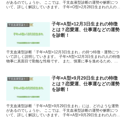
があるのでしょうか。 ここでは、干支血液型診断の運勢や解釈につ
いて、詳しく解説していきます。 子年×O型×2月28日生まれの人の特
徴 人の話をよく聞いてアドバイスをするので頼...
子年×A型×12月3日生まれの特徴
干支血液型誕生日
とは？恋愛運、仕事運などの運勢
を診断！
干支血液型診断「子年×A型×12月3日生まれ」の持つ特徴・運勢につ
いて詳しく説明していきます。 子年×A型×12月3日生まれの人の特徴
物事に真面目で勤勉な性格です。 また、慎重に事を進めるため、周
囲からの信頼も厚いです。 子年×A型×12...
子年×A型×9月29日生まれの特徴
干支血液型誕生日
とは？恋愛運、仕事運などの運勢
を診断！
干支血液型診断「子年×A型×9月29日生まれ」には、どのような運勢
があるのでしょうか。 ここでは、干支血液型診断の運勢や解釈につ
いて、詳しく解説していきます。 子年×A型×9月29日生まれの人の特
徴 真面目で努力家でありながらも、気遣いが細...