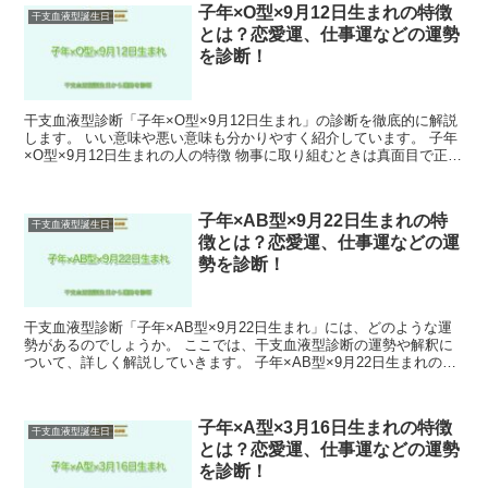
子年×O型×9月12日生まれの特徴
干支血液型誕生日
とは？恋愛運、仕事運などの運勢
を診断！
干支血液型診断「子年×O型×9月12日生まれ」の診断を徹底的に解説
します。 いい意味や悪い意味も分かりやすく紹介しています。 子年
×O型×9月12日生まれの人の特徴 物事に取り組むときは真面目で正確
にこまめに作業します。 また、細かいことを...
子年×AB型×9月22日生まれの特
干支血液型誕生日
徴とは？恋愛運、仕事運などの運
勢を診断！
干支血液型診断「子年×AB型×9月22日生まれ」には、どのような運
勢があるのでしょうか。 ここでは、干支血液型診断の運勢や解釈に
ついて、詳しく解説していきます。 子年×AB型×9月22日生まれの人
の特徴 物事に興味を持つことが多く、その中で...
子年×A型×3月16日生まれの特徴
干支血液型誕生日
とは？恋愛運、仕事運などの運勢
を診断！