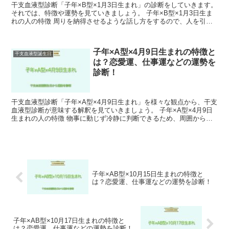
干支血液型診断「子年×B型×1月3日生まれ」の診断をしていきます。
それでは、特徴や運勢を見ていきましょう。 子年×B型×1月3日生ま
れの人の特徴 周りを納得させるような話し方をするので、人を引き
寄せます。 物事に興味を持つことが多く、新し...
子年×A型×4月9日生まれの特徴と
干支血液型誕生日
は？恋愛運、仕事運などの運勢を
診断！
干支血液型診断「子年×A型×4月9日生まれ」を様々な観点から、干支
血液型診断が意味する解釈を見ていきましょう。 子年×A型×4月9日
生まれの人の特徴 物事に動じず冷静に判断できるため、周囲からの
信頼も厚いです。 また、細かいことを気にせず大...
子年×AB型×10月15日生まれの特徴と
は？恋愛運、仕事運などの運勢を診断！
子年×AB型×10月17日生まれの特徴と
は？恋愛運、仕事運などの運勢を診断！