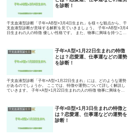
を診断！
干支血液型診断「子年×AB型×3月4日生まれ」を様々な観点から、干
支血液型診断が意味する解釈を見ていきましょう。 子年×AB型×3月4
日生まれの人の特徴 優しい性格です。 また、物事に興味を持つこと
が多く色々なことにチャレンジ精神を持って取...
子年×A型×1月22日生まれの特徴
干支血液型誕生日
とは？恋愛運、仕事運などの運勢
を診断！
干支血液型診断「子年×A型×1月22日生まれ」には、どのような運勢
があるのでしょうか。 ここでは、特徴や運勢について詳しく解説し
ていきます。 子年×A型×1月22日生まれの人の特徴 物事に興味を持
つことが多く、その中でも特に科学が好きで研究...
子年×B型×1月3日生まれの特徴と
干支血液型誕生日
は？恋愛運、仕事運などの運勢を
診断！